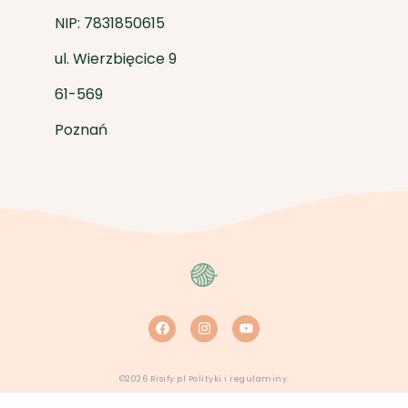
NIP: 7831850615
ul. Wierzbięcice 9
61-569
Poznań
F
I
Y
a
n
o
c
s
u
e
t
t
b
a
u
o
g
b
©2026 Risify.pl
Polityki i regulaminy.
o
r
e
k
a