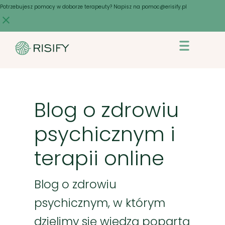
Skip
Potrzebujesz pomocy w doborze terapeuty? Napisz na pomoc@erisify.pl
to
content
Blog o zdrowiu
psychicznym i
terapii online
Blog o zdrowiu
psychicznym, w którym
dzielimy się wiedzą popartą