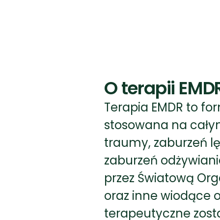
O terapii EMD
Terapia EMDR to fo
stosowana na całym
traumy, zaburzeń lęk
zaburzeń odżywiani
przez Światową Org
oraz inne wiodące or
terapeutyczne zost