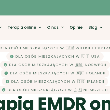
Terapia online
O nas
Opinie
Blog
DLA OSÓB MIESZKAJĄCYCH W 🇬🇧 WIELKIEJ BRYTA
DLA OSÓB MIESZKAJĄCYCH W 🇺🇸 USA
DLA OSÓB MIESZKAJĄCYCH W 🇳🇴 NORWEGII
DLA OSÓB MIESZKAJĄCYCH W 🇳🇱 HOLANDII
DLA OSÓB MIESZKAJĄCYCH W 🇮🇪 IRLANDII
DLA OSÓB MIESZKAJĄCYCH W 🇩🇪 NIEMCZECH
apia EMDR on