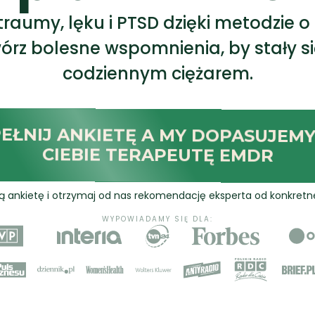
traumy, lęku i PTSD dzięki metodzie
órz bolesne wspomnienia, by stały się 
codziennym ciężarem.
EŁNIJ ANKIETĘ A MY DOPASUJEMY
CIEBIE TERAPEUTĘ EMDR
ką ankietę i otrzymaj od nas rekomendację eksperta od konkret
WYPOWIADAMY SIĘ DLA: