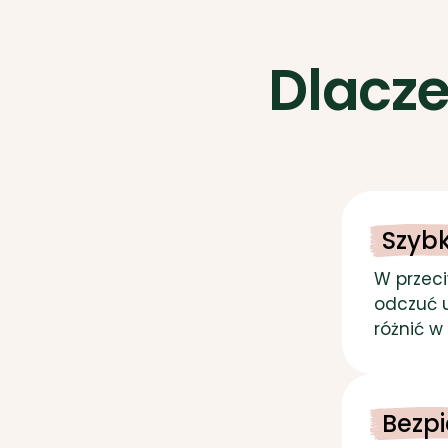
Dlacz
Szyb
W przeci
odczuć u
różnić w
Bezpi