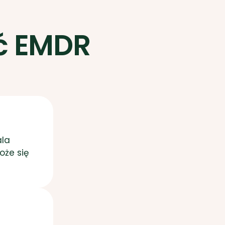
ć EMDR
ala
oże się