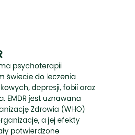
R
rma psychoterapii
 świecie do leczenia
owych, depresji, fobii oraz
a. EMDR jest uznawana
anizację Zdrowia (WHO)
ganizacje, a jej efekty
ały potwierdzone