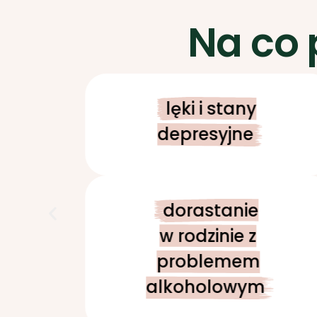
Na co
lęki i stany
depresyjne
dorastanie
w rodzinie z
problemem
alkoholowym