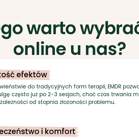
ego warto wybra
online u nas?
kość efektów
wieństwie do tradycyjnych form terapii, EMDR pozw
lgę często już po 2-3 sesjach, choć czas trwania m
 zależności od stopnia złożoności problemu.
eczeństwo i komfort