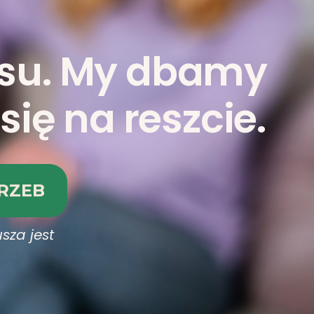
esu. My dbamy
się na reszcie.
RZEB
sza jest