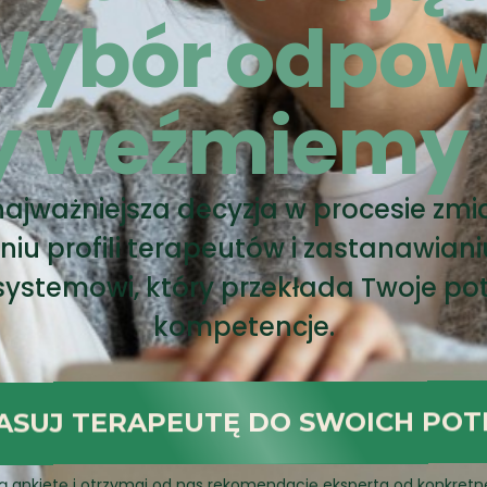
 Wybór odpow
y weźmiemy n
ajważniejsza decyzja w procesie zm
u profili terapeutów i zastanawianiu
 systemowi, który przekłada Twoje po
kompetencje.
ASUJ TERAPEUTĘ DO SWOICH POT
ką ankietę i otrzymaj od nas rekomendację eksperta od konkret