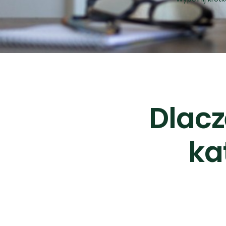
Dlacz
ka
Certyfikowany psycho