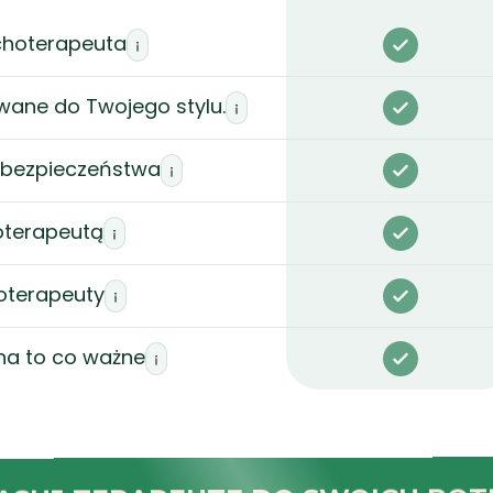
choterapeuta
ane do Twojego stylu.
i bezpieczeństwa
oterapeutą
oterapeuty
na to co ważne