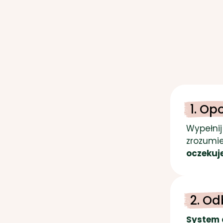
1. Op
Wypełnij
zrozumie
oczekuj
2. Od
System 