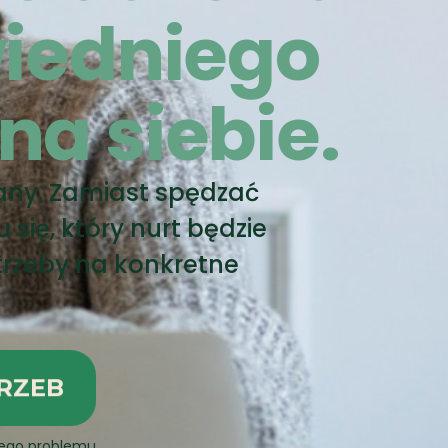
iedniego
a siebie.
iany. Zamiast spędzać
 się, który nurt będzie
trzeby na konkretne
RZEB
nego problemu.