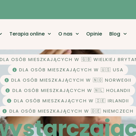
Terapia online
O nas
Opinie
Blog
DLA OSÓB MIESZKAJĄCYCH W 🇬🇧 WIELKIEJ BRYTA
DLA OSÓB MIESZKAJĄCYCH W 🇺🇸 USA
DLA OSÓB MIESZKAJĄCYCH W 🇳🇴 NORWEGII
DLA OSÓB MIESZKAJĄCYCH W 🇳🇱 HOLANDII
DLA OSÓB MIESZKAJĄCYCH W 🇮🇪 IRLANDII
DLA OSÓB MIESZKAJĄCYCH W 🇩🇪 NIEMCZECH
wystarczają