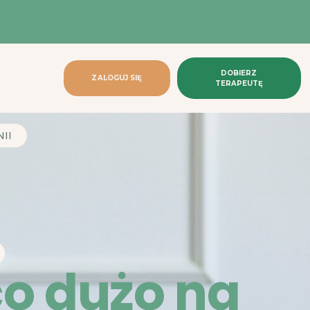
DOBIERZ
ZALOGUJ SIĘ
TERAPEUTĘ
NII
co dużo na