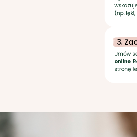
wskazuj
(np. lęki
3. Za
Umów se
online
. 
stronę l