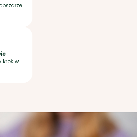
obszarze
ie
y krok w