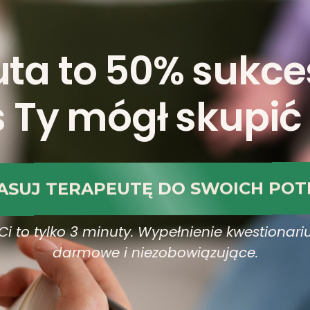
uta to 50% sukc
 Ty mógł skupić 
ASUJ TERAPEUTĘ DO SWOICH POT
Ci to tylko 3 minuty. Wypełnienie kwestionariu
darmowe i niezobowiązujące.