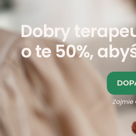
Dobry terape
o te 50%, abyś
DOP
Zajmie 