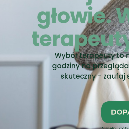
głowie.
terapeut
Wybór terapeuty to n
godziny na przeglądani
skuteczny - zaufaj
DOP
Wypełnij krót