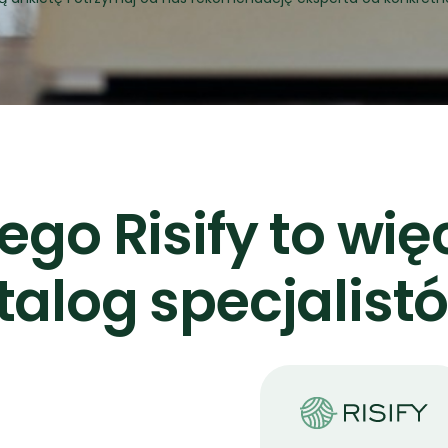
ego Risify to więc
talog specjalist
terapeuta