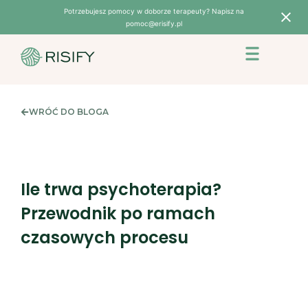
Skip
Potrzebujesz pomocy w doborze terapeuty? Napisz na
pomoc@erisify.pl
to
content
WRÓĆ DO BLOGA
Ile trwa psychoterapia?
Przewodnik po ramach
czasowych procesu