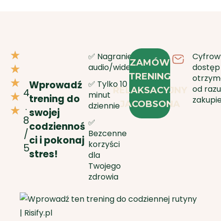
R
★
✅ Nagranie
Cyfrow
ZAMÓW
a
audio/wideo
dostęp
★
TRENING
otrzym
t
★
✅ Tylko 10
Wprowadź
od raz
RELAKSACYJNY
4
e
minut
★
trening do
zakupi
JACOBSONA
.
dziennie
d
★
swojej
8
5
✅
codziennoś
/
Bezcenne
o
ci i pokonaj
korzyści
5
u
stres!
dla
t
Twojego
zdrowia
o
f
5