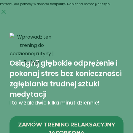
Skip
Potrzebujesz pomocy w doborze terapeuty? Napisz na pomoc@erisify.pl
to
content
Osiągnij głębokie odprężenie i
pokonaj stres bez konieczności
zgłębiania trudnej sztuki
medytacji
I to w zaledwie kilka minut dziennie!
ZAMÓW TRENING RELAKSACYJNY