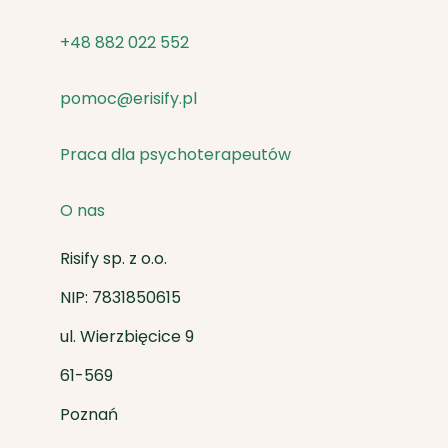
+48 882 022 552
pomoc@erisify.pl
Praca dla psychoterapeutów
O nas
Risify sp. z o.o.
NIP: 7831850615
ul. Wierzbięcice 9
61-569
Poznań