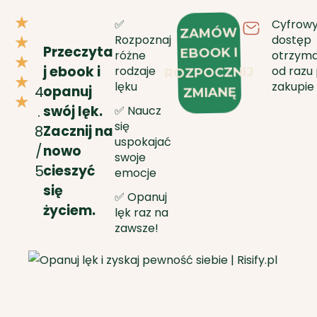
R
★
✅
Cyfrow
ZAMÓW
a
Rozpoznaj
dostęp
★
Przeczyta
EBOOK I
różne
otrzym
t
★
j ebook i
rodzaje
od razu
ROZPOCZNIJ
e
★
lęku
zakupie
opanuj
4
ZMIANĘ
d
★
swój lęk.
.
✅ Naucz
5
się
Zacznij na
8
o
uspokajać
nowo
/
swoje
u
cieszyć
5
emocje
t
się
✅ Opanuj
o
życiem.
lęk raz na
f
zawsze!
5