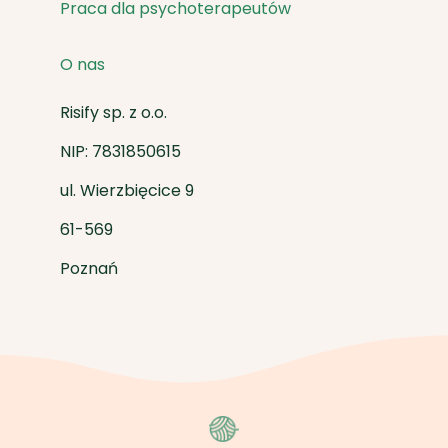
Praca dla psychoterapeutów
O nas
Risify sp. z o.o.
NIP: 7831850615
ul. Wierzbięcice 9
61-569
Poznań