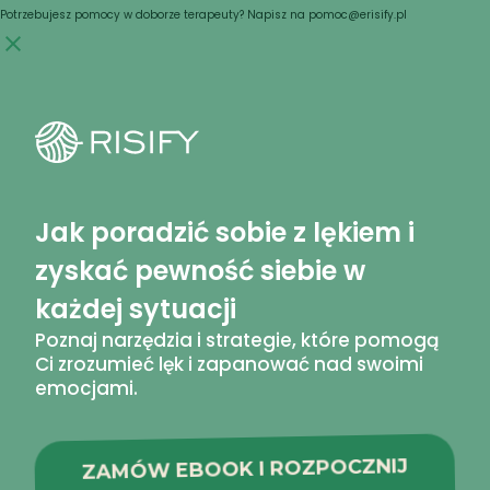
Skip
Potrzebujesz pomocy w doborze terapeuty? Napisz na pomoc@erisify.pl
to
content
Jak poradzić sobie z lękiem i
zyskać pewność siebie w
każdej sytuacji
Poznaj narzędzia i strategie, które pomogą
Ci zrozumieć lęk i zapanować nad swoimi
emocjami.
ZAMÓW EBOOK I ROZPOCZNIJ