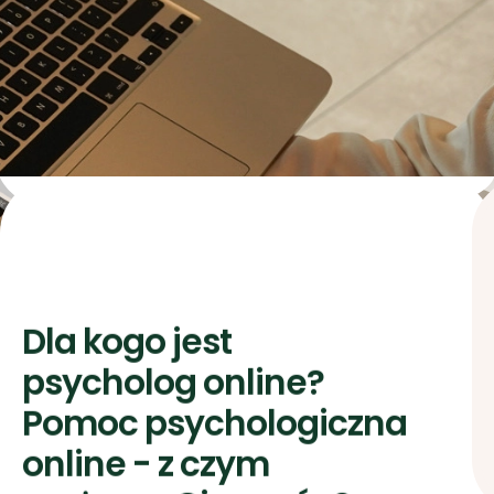
Dla kogo jest
psycholog online?
Pomoc psychologiczna
online - z czym
możemy Ci pomóc?
Psycholog online w Risify pracuje z
osobami, które zmagają się z:
lękiem i atakami paniki