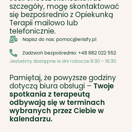
Napisz do nas: pomoc@erisify.pl
Zadzwoń bezpośrednio: +48 882 022 552
Jesteśmy dostępne w dni robocze 8:30 – 16:30.
Pamiętaj, że powyższe godziny
dotyczą biura obsługi –
Twoje
spotkania z terapeutą
odbywają się w terminach
wybranych przez Ciebie w
kalendarzu.
Co mówią osoby, które wybrały psychologa online w
Risify? Ocena Risify w Google wynosi 4,8.