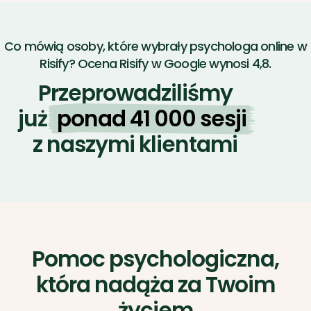
Przeprowadziliśmy
już
ponad 41 000 sesji
z naszymi klientami
Pomoc psychologiczna,
która nadąża za Twoim
życiem
Bezpieczny gabinet online: Ty
wybierasz miejsce, my
gwarantujemy szyfrowanie