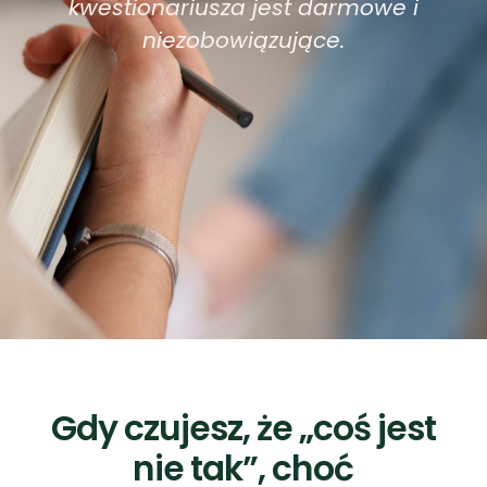
Gdy czujesz, że „coś jest
nie tak”, choć
teoretycznie wszystko
jest w porządku
Nie każdy, kto szuka
psychologa
, jest w