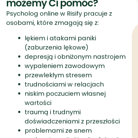
(zaburzenia lękowe)
depresją i obniżonym nastrojem
wypaleniem zawodowym
przewlekłym stresem
trudnościami w relacjach
niskim poczuciem własnej
wartości
traumą i trudnymi
doświadczeniami z przeszłości
problemami ze snem
prokrastynacją i trudnościami w
koncentracji
ADHD u dorosłych
zaburzeniami odżywiania
żałobą i stratą