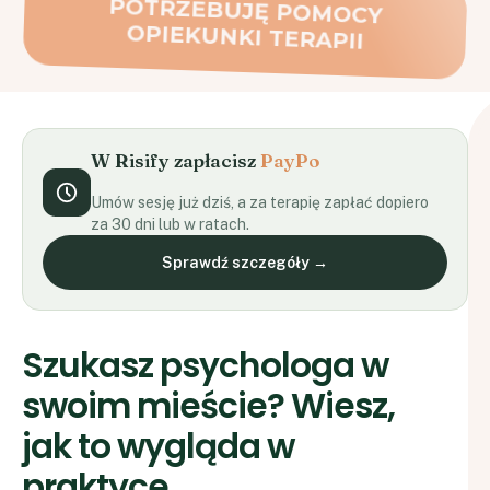
W Risify zapłacisz
PayPo
Umów sesję już dziś, a za terapię zapłać dopiero
za 30 dni lub w ratach.
Sprawdź szczegóły →
Szukasz psychologa w
swoim mieście? Wiesz,
jak to wygląda w
praktyce.
Kilku specjalistów w okolicy, terminy za
2–3 miesiące, albo jeden gabinet, gdzie
siedzisz w poczekalni i możesz spotkać