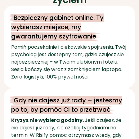
Pomiń poczekalnie i ciekawskie spojrzenia. Twój
psycholog jest dostępny tam, gdzie czujesz się
najbezpieczniej – w Twoim ulubionym fotelu.
Sesja kończy się wraz z zamknięciem laptopa.
Zero logistyki, 100% prywatności.
Gdy nie dajesz już rady – jesteśmy
po to, by pomóc Ci to przetrwać
Kryzys nie wybiera godziny.
Jeśli czujesz, że
nie dajesz już rady, nie czekaj tygodniami na
termin. W Risify pomoc otrzymasz wtedy, gdy
jest najbardziej potrzebna. Pomożemy Ci
opanować chaos i odzyskać grunt pod nogami.
Twój kod pocztowy nie musi