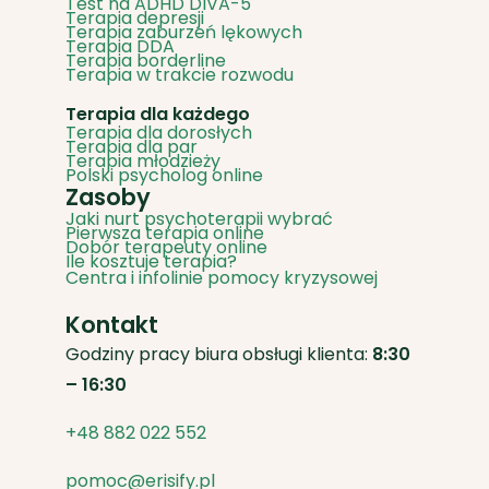
Terapia dla dorosłych
Terapia dla par
Terapia młodzieży
Polski psycholog online
Zasoby
Jaki nurt psychoterapii wybrać
Pierwsza terapia online
Dobór terapeuty online
Ile kosztuje terapia?
Centra i infolinie pomocy kryzysowej
Kontakt
Godziny pracy biura obsługi klienta:
8:30
– 16:30
+48 882 022 552
pomoc@erisify.pl
Praca dla psychoterapeutów
O nas
Risify sp. z o.o.
NIP: 7831850615