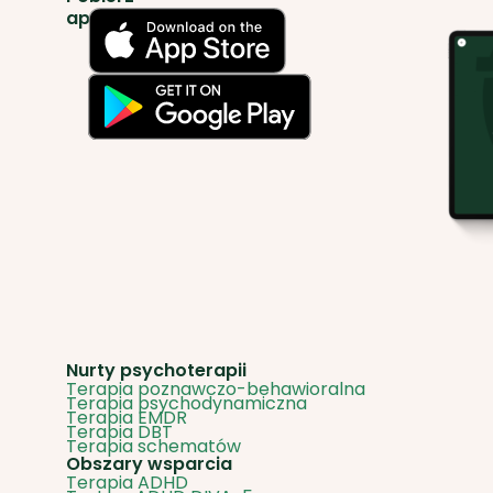
Nurty psychoterapii
Terapia poznawczo-behawioralna
Terapia psychodynamiczna
Terapia EMDR
Terapia DBT
Terapia schematów
Obszary wsparcia
Terapia ADHD
Test na ADHD DIVA-5
Terapia depresji
Terapia zaburzeń lękowych
Terapia DDA
Terapia borderline
Terapia w trakcie rozwodu
Terapia dla każdego