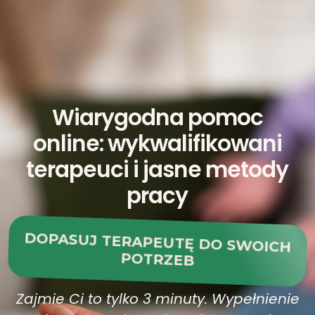
Wiarygodna pomoc
online: wykwalifikowani
terapeuci i jasne metody
pracy
DOPASUJ TERAPEUTĘ DO SWOICH
POTRZEB
Zajmie Ci to tylko 3 minuty. Wypełnienie
kwestionariusza jest darmowe i
niezobowiązujące.