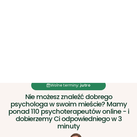
Skip
Potrzebujesz pomocy w doborze terapeuty? Napisz na pomoc@erisify.pl
to
content
Wolne terminy:
jutro
Nie możesz znaleźć dobrego
psychologa w swoim mieście? Mamy
ponad 110 psychoterapeutów online - i
dobierzemy Ci odpowiedniego w 3
minuty