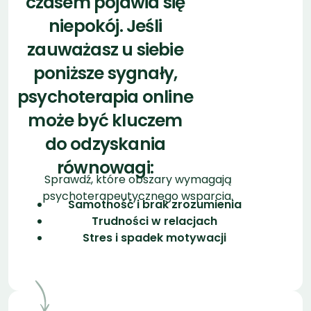
psychoterapia online
może być kluczem
do odzyskania
równowagi:
Sprawdź, które obszary wymagają
psychoterapeutycznego wsparcia.
Samotność i brak zrozumienia
Trudności w relacjach
Stres i spadek motywacji
Polecamy terapeutę,
który ma największe
doświadczenie w