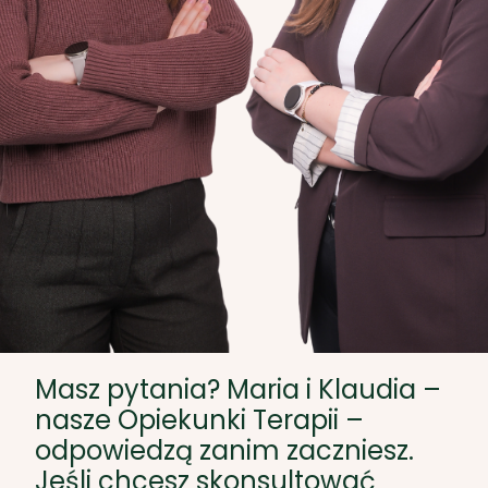
Masz pytania? Maria i Klaudia –
nasze Opiekunki Terapii –
odpowiedzą zanim zaczniesz.
Jeśli chcesz skonsultować
szczegóły, mogę skontaktować
się bezpośrednio z Opiekunką
Terapii mailowo lub
telefonicznie.