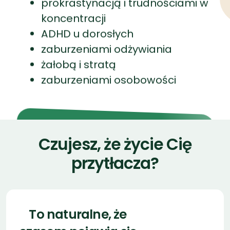
zaburzeniami osobowości
DOBIERZ PSYCHOLOGA ONLINE
→
Czujesz, że życie Cię
przytłacza?
To naturalne, że
czasem pojawia się
niepokój. Jeśli
zauważasz u siebie
poniższe sygnały,