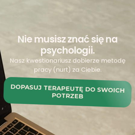
Nie musisz znać się na
psychologii.
Nasz kwestionariusz dobierze metodę
pracy (nurt) za Ciebie.
DOPASUJ TERAPEUTĘ DO SWOICH
POTRZEB