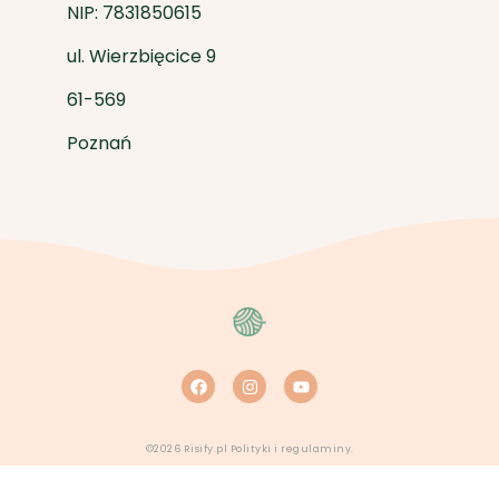
NIP: 7831850615
ul. Wierzbięcice 9
61-569
Poznań
F
I
Y
a
n
o
c
s
u
e
t
t
b
a
u
o
g
b
©2026 Risify.pl
Polityki i regulaminy.
o
r
e
k
a