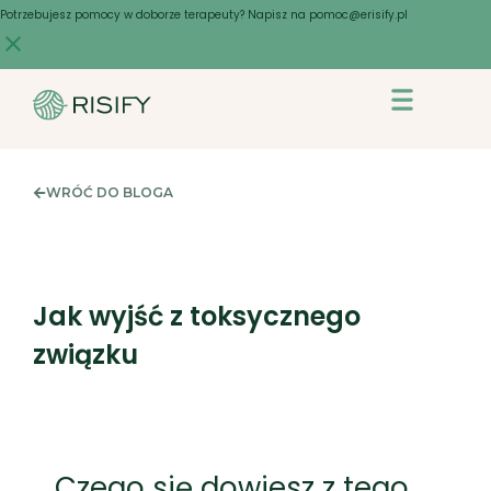
Skip
Potrzebujesz pomocy w doborze terapeuty? Napisz na pomoc@erisify.pl
to
content
WRÓĆ DO BLOGA
Jak wyjść z toksycznego
związku
Czego się dowiesz z tego