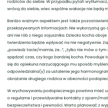
rodziców do siebie. W przypadku pytań wytłumacz, 
wrócą do siebie, wiec wspólne wakacje nie będą m
Bardzo ważnym aspektem jest także pozostawieni
przekazywanych informacjach. Nie wykorzystuj go d
ani nie rób z niego sojusznika. Dziecko kocha oboj
twierdzenia będzie wpływać na nie negatywnie. Zap
„powiedz tacie/mamie, że…”, „tylko nie mów o tym 
spędzać czas, czy kogo bardziej kocha. Powoduje 
się do opiekuna narzucającego mu sposób myślenia
odpowiedzialna(y) za ustalenie jego harmonogr
obrażanie drugiego rodzica w obecności podopiec
W wychowywaniu podopiecznego powinna mieć udzi
o regularne i przewidywalne kontakty z ojcem/mat
bezpieczeństwa i pewności. Warto planować z wy