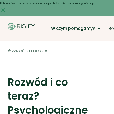
Skip
Potrzebujesz pomocy w doborze terapeuty? Napisz na pomoc@erisify.pl
to
content
W czym pomagamy?
Ter
WRÓĆ DO BLOGA
Rozwód i co
teraz?
Psychologiczne