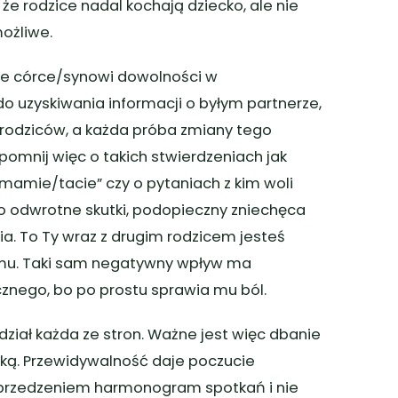
że rodzice nadal kochają dziecko, ale nie
ożliwe.
e córce/synowi dowolności w
o uzyskiwania informacji o byłym partnerze,
e rodziców, a każda próba zmiany tego
omnij więc o takich stwierdzeniach jak
mamie/tacie” czy o pytaniach z kim woli
to odwrotne skutki, podopieczny zniechęca
. To Ty wraz z drugim rodzicem jesteś
amu. Taki sam negatywny wpływ ma
znego, bo po prostu sprawia mu ból.
ał każda ze stron. Ważne jest więc dbanie
ką. Przewidywalność daje poczucie
przedzeniem harmonogram spotkań i nie