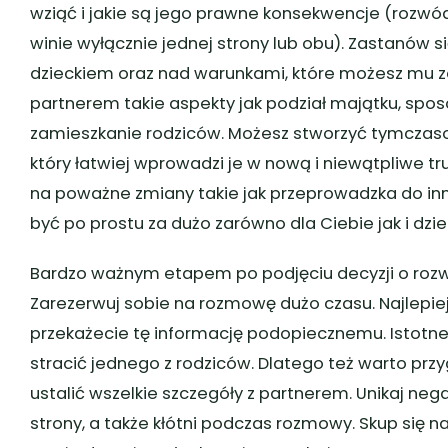
wziąć i jakie są jego prawne konsekwencje (rozwód
winie wyłącznie jednej strony lub obu). Zastanów si
dzieckiem oraz nad warunkami, które możesz mu z
partnerem takie aspekty jak podział majątku, spos
zamieszkanie rodziców. Możesz stworzyć tymcza
który łatwiej wprowadzi je w nową i niewątpliwe tr
na poważne zmiany takie jak przeprowadzka do inn
być po prostu za dużo zarówno dla Ciebie jak i dzi
Bardzo ważnym etapem po podjęciu decyzji o rozw
Zarezerwuj sobie na rozmowę dużo czasu. Najlepiej
przekażecie tę informację podopiecznemu. Istotne 
stracić jednego z rodziców. Dlatego też warto prz
ustalić wszelkie szczegóły z partnerem. Unikaj n
strony, a także kłótni podczas rozmowy. Skup się na