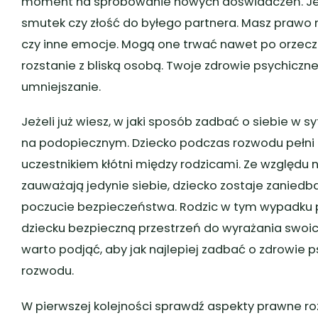
moment na spróbowanie nowych doświadczeń. Jed
smutek czy złość do byłego partnera. Masz prawo n
czy inne emocje. Mogą one trwać nawet po orzecze
rozstanie z bliską osobą. Twoje zdrowie psychiczne
umniejszanie.
Jeżeli już wiesz, w jaki sposób zadbać o siebie w sy
na podopiecznym. Dziecko podczas rozwodu pełni czę
uczestnikiem kłótni między rodzicami. Ze względu na 
zauważają jedynie siebie, dziecko zostaje zaniedba
poczucie bezpieczeństwa. Rodzic w tym wypadku p
dziecku bezpieczną przestrzeń do wyrażania swoich
warto podjąć, aby jak najlepiej zadbać o zdrowie 
rozwodu.
W pierwszej kolejności sprawdź aspekty prawne ro