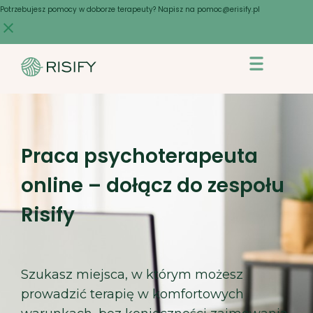
Skip
Potrzebujesz pomocy w doborze terapeuty? Napisz na pomoc@erisify.pl
to
content
Praca psychoterapeuta
online – dołącz do zespołu
Risify
Szukasz miejsca, w którym możesz
prowadzić terapię w komfortowych