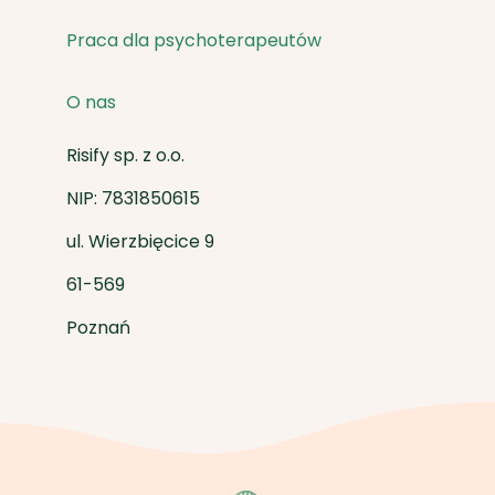
Praca dla psychoterapeutów
O nas
Risify sp. z o.o.
NIP: 7831850615
ul. Wierzbięcice 9
61-569
Poznań