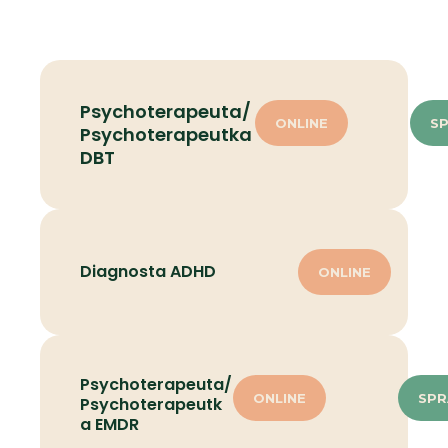
Psychoterapeuta/
ONLINE
S
Psychoterapeutka
DBT
Diagnosta ADHD
ONLINE
Psychoterapeuta/
ONLINE
SPR
Psychoterapeutk
a EMDR