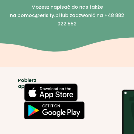
Możesz napisać do nas także
na
pomoc@erisify.pl
lub zadzwonić na
+48 882
022 552
Pobierz
aplikację